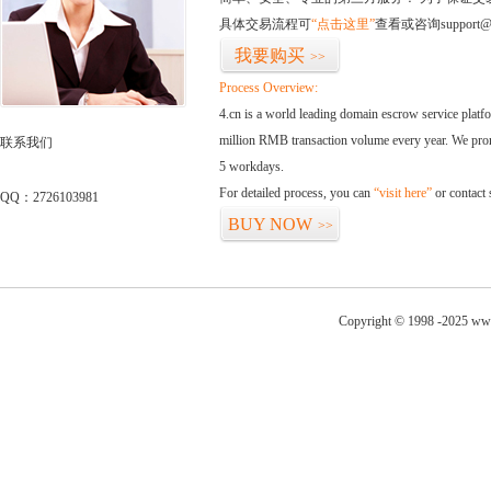
具体交易流程可
“点击这里”
查看或咨询support@
我要购买
>>
Process Overview:
4.cn is a world leading domain escrow service plat
million RMB transaction volume every year. We promi
联系我们
5 workdays.
For detailed process, you can
“visit here”
or contact
QQ：2726103981
BUY NOW
>>
Copyright © 1998 -2025 ww