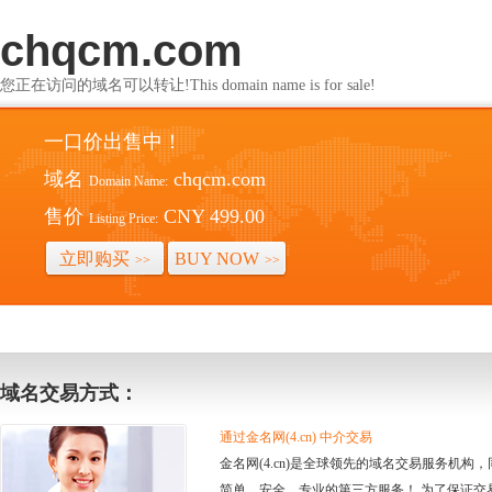
chqcm.com
您正在访问的域名可以转让!This domain name is for sale!
一口价出售中！
域名
chqcm.com
Domain Name:
售价
CNY 499.00
Listing Price:
立即购买
BUY NOW
>>
>>
域名交易方式：
通过金名网(4.cn) 中介交易
金名网(4.cn)是全球领先的域名交易服务机
简单、安全、专业的第三方服务！ 为了保证交